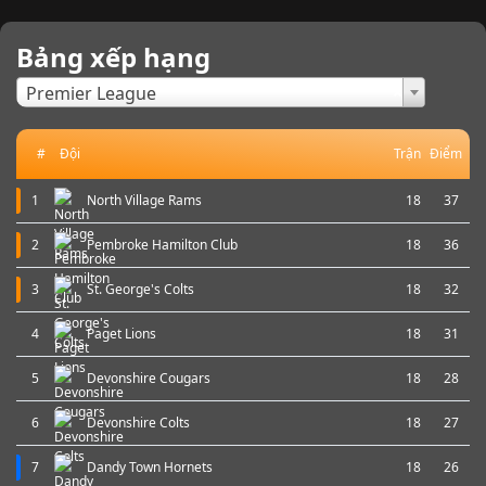
Bảng xếp hạng
×
Premier League
#
Đội
Trận
Điểm
1
North Village Rams
18
37
2
Pembroke Hamilton Club
18
36
3
St. George's Colts
18
32
4
Paget Lions
18
31
5
Devonshire Cougars
18
28
6
Devonshire Colts
18
27
7
Dandy Town Hornets
18
26