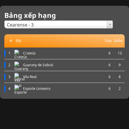
Bảng xếp hạng
×
Cearense - 3
#
Đội
Trận
Điểm
1
Crateús
6
13
2
Guarany de Sobral
6
9
3
Vila Real
6
8
4
Esporte Limoeiro
6
2