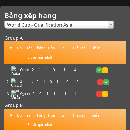
Bảng xếp hạng
×
World Cup - Qualification Asia
Group A
#
Đội
Trận
Thắng
Hòa
Bại
Hiệu số
Điểm
3 trận gần nhất
1
Qatar
2
1
1
0
1
4
W
D
2
United
2
1
0
1
0
3
L
W
Arab
Emirates
3
Oman
2
0
1
1
-1
1
L
D
Group B
#
Đội
Trận
Thắng
Hòa
Bại
Hiệu số
Điểm
3 trận gần nhất