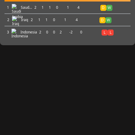
1
Saudi
2
1
1
0
1
4
D
W
Arabia
2
Iraq
2
1
1
0
1
4
D
W
3
Indonesia
2
0
0
2
-2
0
L
L