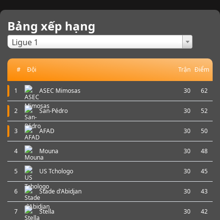
Bảng xếp hạng
×
Ligue 1
#
Đội
Trận
Điểm
1
ASEC Mimosas
30
62
2
San-Pédro
30
52
3
AFAD
30
50
4
Mouna
30
48
5
US Tchologo
30
45
6
Stade d'Abidjan
30
43
7
Stella
30
42