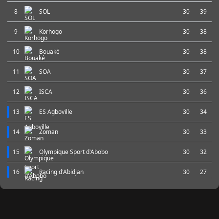
8
SOL
30
39
9
Korhogo
30
38
10
Bouaké
30
38
11
SOA
30
37
12
ISCA
30
36
13
ES Agboville
30
34
14
Zoman
30
33
15
Olympique Sport d'Abobo
30
32
16
Racing d'Abidjan
30
27