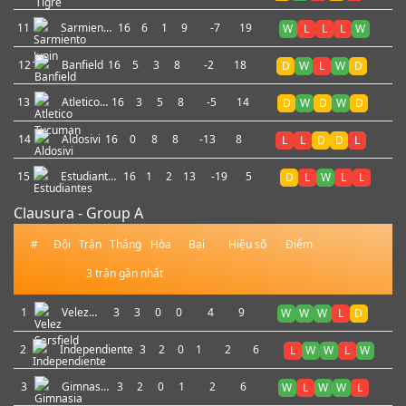
11
Sarmiento
16
6
1
9
-7
19
W
L
L
L
W
Junin
12
Banfield
16
5
3
8
-2
18
D
W
L
W
D
13
Atletico
16
3
5
8
-5
14
D
W
D
W
D
Tucuman
14
Aldosivi
16
0
8
8
-13
8
L
L
D
D
L
15
Estudiantes
16
1
2
13
-19
5
D
L
W
L
L
de Rio
Cuarto
Clausura - Group A
#
Đội
Trận
Thắng
Hòa
Bại
Hiệu số
Điểm
3 trận gần nhất
1
Velez
3
3
0
0
4
9
W
W
W
L
D
Sarsfield
2
Independiente
3
2
0
1
2
6
L
W
W
L
W
3
Gimnasia
3
2
0
1
2
6
W
L
W
W
L
M.