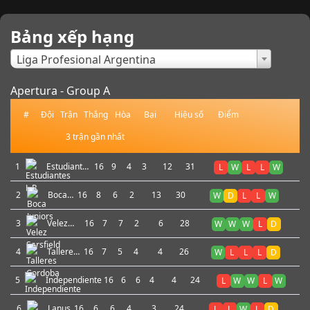
Bảng xếp hạng
×
Liga Profesional Argentina
Apertura - Group A
#
Đội
Trận
Thắng
Hòa
Bại
Hiệu số
Điểm
3 trận gần nhất
1
Estudiantes
16
9
4
3
12
31
L
W
L
L
W
L.P.
2
Boca
16
8
6
2
13
30
W
D
L
L
W
Juniors
3
Velez
16
7
7
2
6
28
W
W
W
L
D
Sarsfield
4
Talleres
16
7
5
4
4
26
W
L
L
L
D
Cordoba
5
Independiente
16
6
6
4
4
24
L
W
W
L
W
6
Lanus
16
6
6
4
3
24
L
L
W
L
D