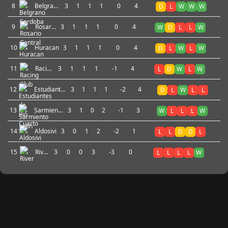
8
Belgrano
3
1
1
1
0
4
D
L
W
W
W
Cordoba
9
Rosario
3
1
1
1
0
4
W
D
L
L
W
Central
10
Huracan
3
1
1
1
0
4
D
L
W
L
W
11
Racing
3
1
1
1
-1
4
L
D
W
L
W
Club
12
Estudiantes
3
1
1
1
-2
4
D
L
W
L
L
de Rio
Cuarto
13
Sarmiento
3
1
0
2
-1
3
W
L
L
L
W
Junin
14
Aldosivi
3
0
1
2
-2
1
L
L
D
D
L
15
River
3
0
0
3
-3
0
L
L
L
L
W
Plate