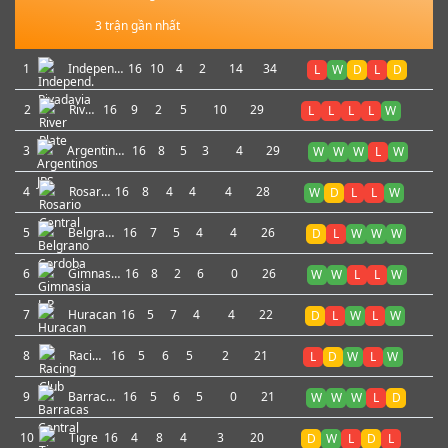
3 trận gần nhất
1
Independ.
16
10
4
2
14
34
L
W
D
L
D
Rivadavia
2
River
16
9
2
5
10
29
L
L
L
L
W
Plate
3
Argentinos
16
8
5
3
4
29
W
W
W
L
W
JRS
4
Rosario
16
8
4
4
4
28
W
D
L
L
W
Central
5
Belgrano
16
7
5
4
4
26
D
L
W
W
W
Cordoba
6
Gimnasia
16
8
2
6
0
26
W
W
L
L
W
L.P.
7
Huracan
16
5
7
4
4
22
D
L
W
L
W
8
Racing
16
5
6
5
2
21
L
D
W
L
W
Club
9
Barracas
16
5
6
5
0
21
W
W
W
L
D
Central
10
Tigre
16
4
8
4
3
20
D
W
L
D
L