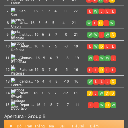
7
San
16
5
7
4
0
22
L
W
L
L
L
Lorenzo
8
Union
16
5
6
5
4
21
W
L
D
L
W
Santa
Fe
9
Instituto
16
6
3
7
0
21
W
W
L
W
D
Cordoba
10
Defensa
16
4
7
5
-3
19
L
W
D
L
L
Y
Justicia
11
Gimnasia
16
5
4
7
-8
19
W
L
W
W
L
M.
12
Platense
16
3
7
6
-5
16
L
L
D
L
L
13
Central
16
4
4
8
-10
16
W
L
L
L
D
Cordoba
de
14
Newells
16
3
6
7
-12
15
D
L
W
D
D
Santiago
Old
Boys
15
Deportivo
16
1
8
7
-7
11
L
L
W
D
W
Riestra
Apertura - Group B
#
Đội
Trận
Thắng
Hòa
Bại
Hiệu số
Điểm