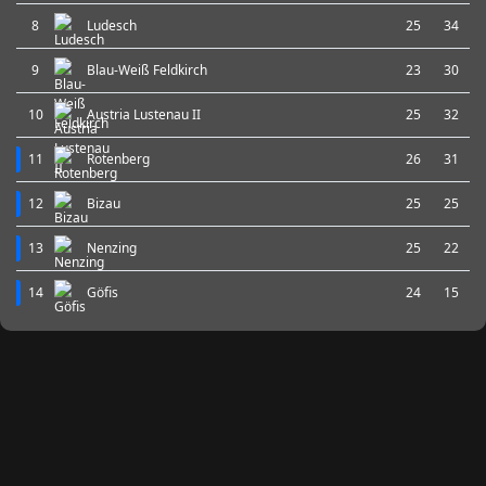
8
Ludesch
25
34
9
Blau-Weiß Feldkirch
23
30
10
Austria Lustenau II
25
32
11
Rotenberg
26
31
12
Bizau
25
25
13
Nenzing
25
22
14
Göfis
24
15