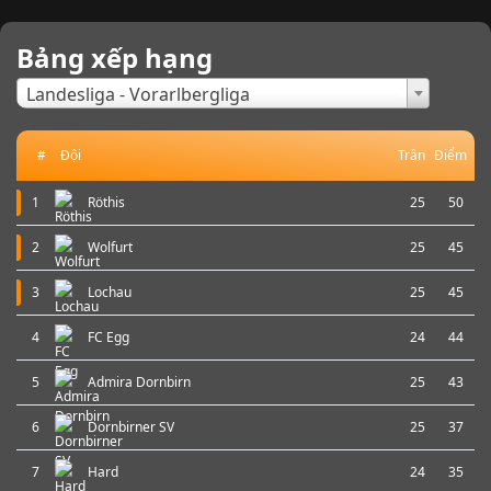
Bảng xếp hạng
×
Landesliga - Vorarlbergliga
#
Đội
Trận
Điểm
1
Röthis
25
50
2
Wolfurt
25
45
3
Lochau
25
45
4
FC Egg
24
44
5
Admira Dornbirn
25
43
6
Dornbirner SV
25
37
7
Hard
24
35