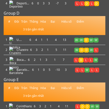
4
Deportivo
6
0
3
3
-7
3
L
L
D
L
D
La Guaira
Group D
#
Đội
Trận
Thắng
Hòa
Bại
Hiệu số
Điểm
3 trận gần nhất
1
U.
6
4
1
1
4
13
W
W
D
W
W
Catolica
2
Cruzeiro
6
3
2
1
5
11
W
D
D
W
L
3
Boca
6
2
1
3
1
7
L
D
L
L
W
Juniors
4
Barcelona
6
1
0
5
-10
3
L
L
W
L
L
SC
Group E
#
Đội
Trận
Thắng
Hòa
Bại
Hiệu số
Điểm
3 trận gần nhất
1
Corinthians
6
3
2
1
4
11
L
D
D
W
W