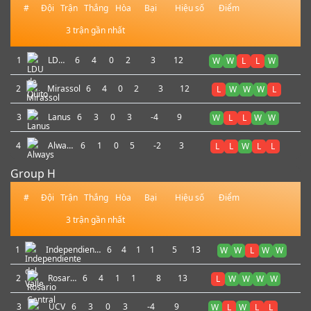
#
Đội
Trận
Thắng
Hòa
Bại
Hiệu số
Điểm
3 trận gần nhất
1
LDU
6
4
0
2
3
12
W
W
L
L
W
de
Quito
2
Mirassol
6
4
0
2
3
12
L
W
W
W
L
3
Lanus
6
3
0
3
-4
9
W
L
L
W
W
4
Always
6
1
0
5
-2
3
L
L
W
L
L
Ready
Group H
#
Đội
Trận
Thắng
Hòa
Bại
Hiệu số
Điểm
3 trận gần nhất
1
Independiente
6
4
1
1
5
13
W
W
L
W
W
del Valle
2
Rosario
6
4
1
1
8
13
L
W
W
W
W
Central
3
UCV
6
3
0
3
-4
9
W
L
W
L
L