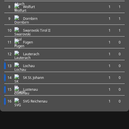
8
Wolfurt
1
1
9
Dornbirn
1
1
10
Swarovski Tirol II
1
1
11
Fügen
1
0
12
Lauterach
1
0
13
Lochau
1
0
14
SK St. Johann
1
0
15
Lustenau
1
0
16
SVG Reichenau
1
0