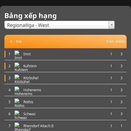
Bảng xếp hạng
×
Regionalliga - West
#
Đội
Trận
Điểm
1
Imst
1
3
2
Kufstein
1
3
3
Kitzbühel
1
3
4
Hohenems
1
3
5
Röthis
1
3
6
Schwaz
1
3
7
Rheindorf Altach II
1
1