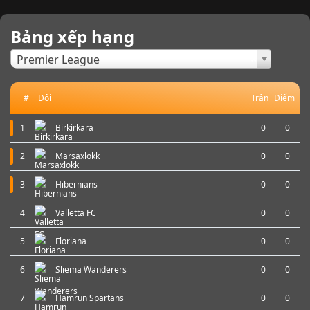
Bảng xếp hạng
×
Premier League
#
Đội
Trận
Điểm
1
Birkirkara
0
0
2
Marsaxlokk
0
0
3
Hibernians
0
0
4
Valletta FC
0
0
5
Floriana
0
0
6
Sliema Wanderers
0
0
7
Hamrun Spartans
0
0