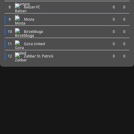
8
Balzan FC
0
0
9
Mosta
0
0
10
Birzebbuga
0
0
11
Gzira United
0
0
12
Zabbar St. Patrick
0
0