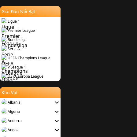
Giải Đấu Nổi Bật
Ligue 1
Premier League
Bundesliga
Serie A
UEFA Champions League
V.League 1
UEFA Europa League
Khu Vực
Albania
Algeria
Andorra
Angola