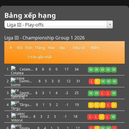
Bảng xếp hạng
×
Liga III - Play-offs
Liga III - Championship Group 1 2026
#
Đội
Trận
Thắng
Hòa
Bại
Hiệu số
Điểm
3 trận gần nhất
1
Cetatea
8
8
0
0
17
34
W
W
W
W
W
Suceava
2
Soimii
8
5
3
0
12
31
L
D
W
W
W
Gura
Humorului
3
Sporting
8
3
1
4
-2
25
W
W
L
L
W
Lieşti
4
Târgu
8
1
5
2
-1
19
D
D
D
L
D
Secuiesc
5
Viitorul
8
3
2
3
-1
18
L
L
D
L
W
Onesti
6
Stiinta
8
4
1
3
1
17
L
D
W
W
L