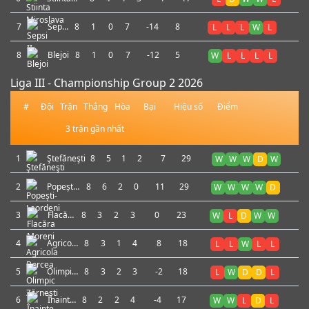
Miroslava
7
Sepsi
8
1
0
7
-14
8
L
L
L
W
L
II
8
Blejoi
8
1
0
7
-12
5
W
L
L
L
L
Liga III - Championship Group 2 2026
#
Đội
Trận
Thắng
Hòa
Bại
Hiệu số
Điểm
3 trận gần nhất
1
Ştefăneşti
8
5
1
2
7
29
W
W
W
D
W
2
Popești-
8
6
2
0
11
29
W
W
W
W
D
Leordeni
3
Flacăra
8
3
2
3
0
23
W
L
D
W
W
Moreni
4
Agricola
8
3
1
4
8
18
L
L
W
L
L
Borcea
5
Olimpic
8
3
2
3
-2
18
L
W
D
D
L
Zărneşti
6
Înainte
8
2
2
4
-4
17
W
W
L
D
L