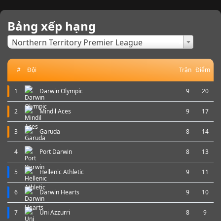
Bảng xếp hạng
×
Northern Territory Premier League
#
Đội
Trận
Điểm
1
Darwin Olympic
9
20
2
Mindil Aces
9
17
3
Garuda
8
14
4
Port Darwin
8
13
5
Hellenic Athletic
9
11
6
Darwin Hearts
9
10
7
Uni Azzurri
8
9